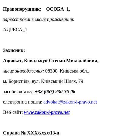
Правопорушник:
ОСОБА_1
,
зареєстроване місце проживання:
АДРЕСА_1
Захисник:
Адвокат, Ковальчук Степан Миколайович
,
місце знаходження:
08300, Київська обл.,
м. Бориспіль, вул. Київський Шлях, 79
засоби зв’язку:
+38 (067) 230-36-06
електронна пошта:
advokat@zakon-i-pravo.net
Веб-сайт:
www.zakon-i-pravo.net
Справа № XXX/xxxx/13-п