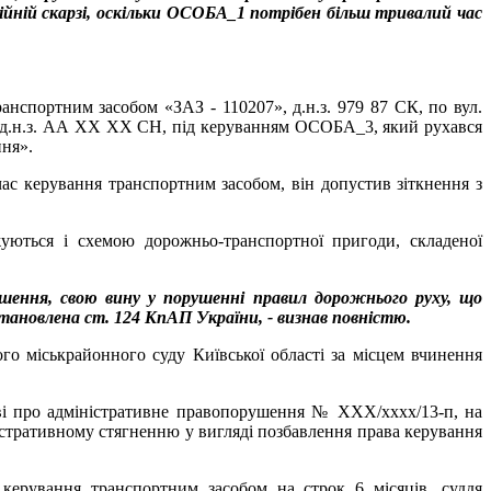
ійній скарзі, оскільки ОСОБА_1 потрібен більш тривалий час
нспортним засобом «ЗАЗ - 110207», д.н.з. 979 87 СК, по вул.
н», д.н.з. АА XX XX СН, під керуванням ОСОБА_3, який рухався
ення».
ас керування транспортним засобом, він допустив зіткнення з
уються і схемою дорожньо-транспортної пригоди, складеної
_3.
ення, свою вину у порушенні правил дорожнього руху, що
становлена ст. 124 КпАП України, - визнав повністю.
го міськрайонного суду Київської області за місцем вчинення
аві про адміністративне правопорушення № XXX/xxxx/13-п, на
стративному стягненню у вигляді позбавлення права керування
керування транспортним засобом на строк 6 місяців, суддя