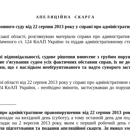
А П Е Л Я Ц І Й Н А С К А Р Г А
онного суду від 22 серпня 2013 року у справі про адмініст
ської області, розглянувши матеріали справи про адміністрат
ченого ст. 124 КпАП України та піддав адміністративному стя
ої відповідальності, судове рішення винесене з грубим пор
не з’ясування судом усіх фактичних обставин справ, їх не д
, що є наслідком необґрунтованого та надто суворого заст
ої області від 22 серпня 2013 року у справі про адміністративн
24 КпАП України, - необхідно змінити, застосувавши до порушн
_______
 про адміністративне правопорушення від 22 серпня 2013 
ипадає на вихідний день (суботу), а тому останній день для под
падає на 2 вересня 2013 року, яким є перший робочий день п
ля підготування та подання апеляційної скарги
.
За таких ум