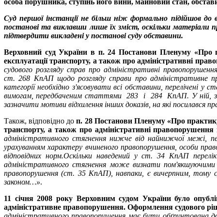
особа порушника, ступінь його вини, майновий стан, обста
Суд першої інстанції не більш ніж формально підійшов до
постанові та виклавши лише їх зміст, оскільки матеріали 
підтвердити викладені у постанові суду обставини.
Верховний суд України в п. 24 Постанови Пленуму «Про п
експлуатації транспорту, а також про адміністративні право
судового розгляду справ про адміністративні правопорушення
ст. 268 КпАП щодо розгляду справи про адміністративне пр
категорії необхідно з'ясовувати всі обставини, перелічені у 
вимогам, передбаченим статтями 283 і 284 КпАП. У ній, зок
зазначити мотиви відхилення інших доказів, на які посилався п
Також, відповідно до
п. 28 Постанови Пленуму «Про практику
транспорту, а також про адміністративні правопорушення 
адміністративного стягнення нижче від найнижчої межі, пере
урахуванням характеру вчиненого правопорушення, особи прав
відповідних норм.
Оскільки наведений у ст. 34 КпАП перелік
адміністративного стягнення може визнати пом'якшуючими 
правопорушення (ст. 35 КпАП), навпаки, є вичерпним, тому с
законом…»
.
11 січня 2008 року Верховним судом України було опубл
адміністративне правопорушення. Оформлення судового ріше
адміністративного правопорушення має бути обґрунтована до