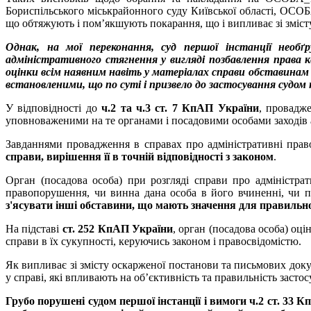
Бориспільського міськрайонного суду Київської області, ОСОБ
що обтяжують і пом’якшують покарання, що і випливає зі зміст
Однак, на мої переконання, суд першої інстанції необ
адміністративного стягнення у вигляді позбавлення права 
оцінки всім наявним навіть у матеріалах справи обставинам 
встановленими, що по суті і призвело до застосування судом
У відповідності до
ч.2 та ч.3 ст. 7 КпАП України
, провадж
уповноваженими на те органами і посадовими особами заходів ад
Завданнями провадження в справах про адміністративні пра
справи, вирішення її в точній відповідності з законом
.
Орган (посадова особа) при розгляді справи про адміністр
правопорушення, чи винна дана особа в його вчиненні, чи пі
з'ясувати інші обставини, що мають значення для правильн
На підставі
ст. 252 КпАП України
, орган (посадова особа) оц
справи в їх сукупності, керуючись законом і правосвідомістю.
Як випливає зі змісту оскарженої постанови та письмових доку
у справі, які впливають на об’єктивність та правильність заст
Грубо порушені судом першої інстанції і вимоги ч.2 ст. 3