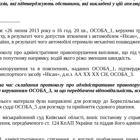
зів, які підтверджують обставини, які викладені у цій апеляц
________
: «26 липня 2013 року о 16 год. 20 хв., ОСОБА_1, керуючи тра
уху, в результаті чого допустив зіткнення з автомобілем «Ніса
їни, в результаті чого автомобілі отримали механічні пошкодж
околу про адміністративне правопорушення випливає, що під ч
в попутному напрямку, водій якого різко зменшив швидкість.
авопорушення та в поясненнях, наданих ОСОБА_1, підтвердж
я транспортного засобу «Нісан», д.н.з. АА XX XX СН, ОСОБА
час складання протоколу про адміністративне правопоруш
 керуванням ОСОБА_3, за що передбачена відповідальність, в
ього матеріали були направлені для розгляду до Бориспільсько
судді ОСОБА_5 для розгляду та прийняття судового рішення.
й міськрайонний суд Київської області, виніс постанову у спр
ння, передбаченого ст. 124 КпАП України та піддав його адміні
дміністративного стягнення, у вигляді позбавлення права 