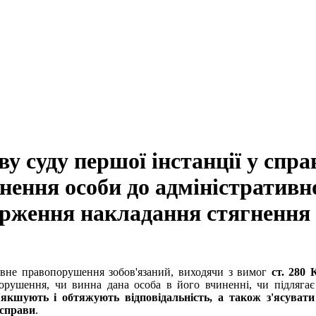
у суду першої інстанції у спра
ння особи до адміністративної 
рження накладання стягнення і
тивне правопорушення зобов'язаний, виходячи з вимог
ст. 280
порушення, чи винна дана особа в його вчиненні, чи підлягає
якшують і обтяжують відповідальність, а також з'ясувати
 справи
.