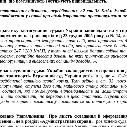
вини, що пом’якшують і обтяжують відповідальність
.
 встановлення обставин, передбачених ч.2 ст. 33 КпАп Украї
провадження у справі про адміністративне правопорушення не
рактику застосування судами України законодавства у спр
порушення на транспорті» від 23 грудня 2005 року за № 14,
«…
 на транспорті та ігнорування прав осіб, яких притягають до
авопорушення у присутності особи, яка притягається до адмі
статтях 247 і 280 КпАП, у тому числі шляхом допиту свідків та
рема, потрібно навести докази, на яких ґрунтується висново
равопорушник, чи висловлених останнім доводів…».
 застосування судами України законодавства у справах про д
на транспорті» Верховний суд України
роз’яснив, що
«…
Суда
дбаченої санкцією певної норми. Тому згідно зі ст. 33 цього
опорушника, ступеня його вини, майнового стану, обставин, щ
 обставин, які пом'якшують відповідальність за адміністрат
й інші обставини, не передбачені цією статтею. Перелік об
уддя не вправі посилатись у постанові як на обтяжуючі і вра
іковано Узагальнення «Про якість складання й оформленн
ння», де в розділі «Адміністративні справи»
, роз’яснено суд
статніми і незаперечними доказами (сукупність даних протокол