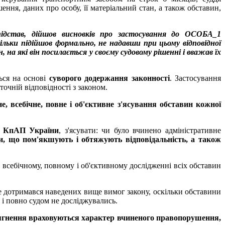
ня, даних про особу, її матеріальний стан, а також обставин,
підстав, дійшов висновків про застосування до ОСОБА_1
льки підійшов формально, не надавши при цьому відповідної
а які він посилається у своєму судовому рішенні і вважав їх
ься на основі
суворого додержання законності
. Застосування
очній відповідності з законом.
е, всебічне, повне і об'єктивне з'ясування обставин кожної
0 КпАП України
, з'ясувати: чи було вчинено адміністративне
и, що пом'якшують і обтяжують відповідальність, а також
а всебічному, повному і об'єктивному дослідженні всіх обставин
не дотримався наведених вище вимог закону, оскільки обставини
 і повно судом не досліджувались.
стягнення враховуються характер вчиненого правопорушення,