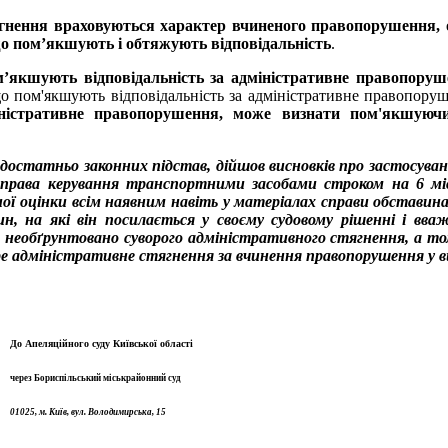
тягнення враховуються характер вчиненого правопорушення, 
що пом’якшують і обтяжують відповідальність
.
’якшують відповідальність за адміністративне правопору
о пом'якшують відповідальність за адміністративне правопоруш
іністративне правопорушення, може визнати пом'якшуюч
достатньо законних підстав, дійшов висновків про застосуван
 права керування транспортними засобами строком на 6 міс
ної оцінки всім наявним навіть у матеріалах справи обставин
, на які він посилається у своєму судовому рішенні і вваж
м необґрунтовано суворого адміністративного стягнення, а то
е адміністративне стягнення за вчинення правопорушення у в
До Апеляційного суду Київської області
через Бориспільський міськрайонний суд
01025, м. Київ, вул. Володимирська, 15