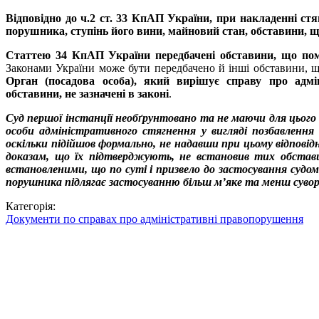
Відповідно до ч.2 ст. 33 КпАП України, при накладенні с
порушника, ступінь його вини, майновий стан, обставини, 
Статтею 34 КпАП України передбачені обставини, що пом
Законами України може бути передбачено й інші обставини, щ
Орган (посадова особа), який вирішує справу про адм
обставини, не зазначені в законі
.
Суд першої інстанції необґрунтовано та не маючи для цього 
особи адміністративного стягнення у вигляді позбавлення
оскільки підійшов формально, не надавши при цьому відповід
доказам, що їх підтверджують, не встановив тих обставин
встановленими, що по суті і призвело до застосування судо
порушника підлягає застосуванню більш м’яке та менш сувор
Категорія:
Документи по справах про адміністративні правопорушення