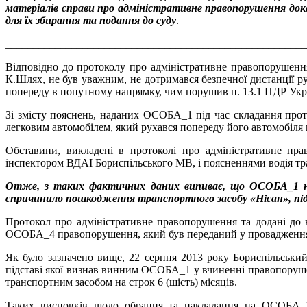
матеріалів справи про адміністративне правопорушення дока
для їх збирання та подання до суду
.
_______________________________________________________
Відповідно до протоколу про адміністративне правопорушення
К.Шлях, не був уважним, не дотримався безпечної дистанції р
попереду в попутному напрямку, чим порушив п. 13.1 ПДР Укра
Зі змісту пояснень, наданих ОСОБА_1 під час складання прот
легковим автомобілем, який рухався попереду його автомобіля 
Обставини, викладені в протоколі про адміністративне пр
інспектором ВДАІ Бориспільського МВ, і поясненнями воді
Отже, з таких фактичних даних випиває, що ОСОБА_1 на 
спричинило пошкодження транспортного засобу «Нісан», під
Протокол про адміністративне правопорушення та додані до н
ОСОБА_4 правопорушення, який був переданий у провадження 
Як було зазначено вище, 22 серпня 2013 року Бориспільськи
підставі якої визнав винним ОСОБА_1 у вчиненні правопоруше
транспортним засобом на строк 6 (шість) місяців.
Таких висновків щодо обрання та накладання на ОСОБА_1 а