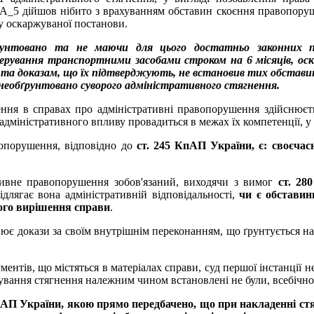
А_5 дійшов нібито з врахуванням обставин скоєння правопорушен
у оскаржуваної постанови.
ґрунтовано та не маючи для цього достатньо законних 
керування транспортними засобами строком на 6 місяців, оскі
та доказам, що їх підтверджують, не встановив тих обставин, н
 необґрунтовано суворого адміністративного стягнення.
ення в справах про адміністративні правопорушення здійснюєт
міністративного впливу провадиться в межах їх компетенції, у т
вопорушення, відповідно до
ст. 245 КпАП України, є: своєчасн
ативне правопорушення зобов'язаний, виходячи з вимог
ст. 28
длягає вона адміністративній відповідальності,
чи є обставин
ого вирішення справи
.
інює докази за своїм внутрішнім переконанням, що ґрунтується н
ментів, що містяться в матеріалах справи, суд першої інстанції 
осування стягнення належним чином встановлені не були, всебічно
3 КпАП України, якою прямо передбачено, що при накладенні 