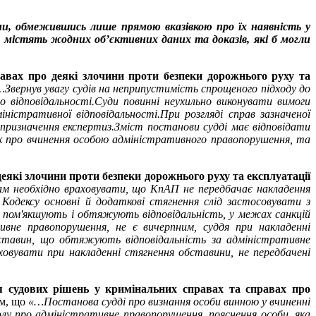
ни, обмежившись лише прямою вказівкою про їх наявність у
 містять жодних об’єктивних даних та доказів, які б могли
авах про деякі злочини проти безпеки дорожнього руху та
Звернув увагу судів на неприпустимість спрощеного підходу до
 відповідальності.
Суди повинні неухильно виконувати вимоги
ністративної відповідальності.
При розгляді справ зазначеної
 призначення експертиз.
Зміст постанови судді має відповідати
к про вчинення особою адміністративного правопорушення, та
еякі злочини проти безпеки дорожнього руху та експлуатації
м необхідно враховувати, що КпАП не передбачає накладення
 Кодексу основні й додаткові стягнення слід застосовувати з
о пом'якшують і обтяжують відповідальність, у межах санкцій
ивне правопорушення, не є вичерпним, суддя при накладенні
ставин, що обтяжують відповідальність за адміністративне
ховувати при накладенні стягнення обставини, не передбачені
я судових рішень у кримінальних справах та справах про
ам, що
«…Постанова судді про визнання особи винною у вчиненні
у про адміністративне правопорушення, пояснення особи, яка