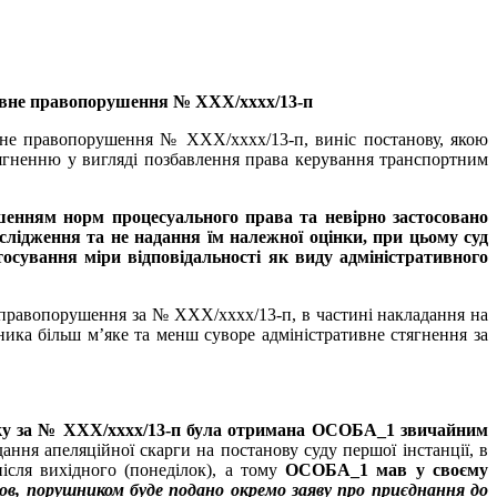
ративне правопорушення № XXX/xxxx/13-п
ивне правопорушення № XXX/xxxx/13-п, виніс постанову, якою
гненню у вигляді позбавлення права керування транспортним
ушенням норм процесуального права та невірно застосовано
ослідження та не надання їм належної оцінки, при цьому суд
осування міри відповідальності як виду адміністративного
е правопорушення за № XXX/xxxx/13-п, в частині накладання на
ика більш м’яке та менш суворе адміністративне стягнення за
року за № XXX/xxxx/13-п була отримана ОСОБА_1 звичайним
ання апеляційної скарги на постанову суду першої інстанції, в
ісля вихідного (понеділок), а тому
ОСОБА_1 мав у своєму
ов, порушником буде подано окремо заяву про приєднання до