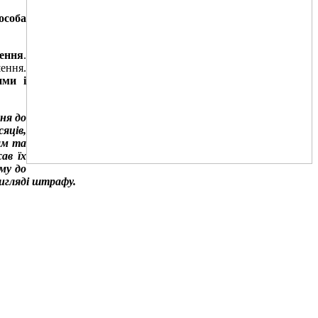
особа
шення
.
ення.
ими і
ня до
яців,
ам та
ав їх
му до
игляді штрафу.