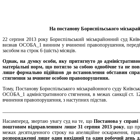
На постанову Бориспільського міськрай
22 серпня 2013 року Бориспільський міськрайонний суд Київ
визнав ОСОБА_1 винним у вчиненні правопорушення, передба
засобом на строк 6 (шість) місяців.
Однак, на думку особи, яку притягнуто до адміністративн
матеріальні норм, що потягло за собою однобічне та не пов
лише формально підійшов до встановлення обставин справи
стягнення за вчинене особою правопорушення.
Тому, Постанову Бориспільського міськрайонного суду Київськ
ОСОБА_1 адміністративного стягнення, в межах санкції ст. 1
вчинення правопорушення, з наступних підстав.
_______________________________________________________
Насамперед, звертаю увагу суд на те, що
Постанова у справі
поштовим відправленням лише 31 серпня 2013 року
, що пр
межах десятиденного строку на апеляційне оскарження, при
розпорядженні лише один вихідний та один робочий день д