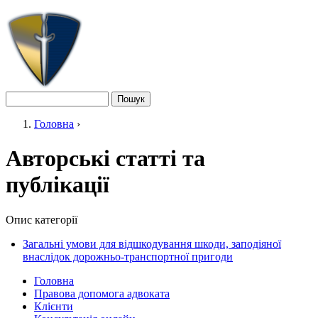
Jump to navigation
Пошук
Пошукова форма
Головна
›
Ви є тут
Авторські статті та
публікації
Опис категорії
Загальні умови для відшкодування шкоди, заподіяної
внаслідок дорожньо-транспортної пригоди
Головна
Правова допомога адвоката
Головне меню
Клієнти