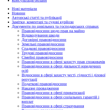
Консультація онлайн
Нові матеріали
Новини
Авторські статті та публікації
Замітки, коментарі та судові курйози
Документи по цивільних та господарських справах
Правовідносини щодо прав на майно
Відшкодування шкоди
Договірні правовідносини
Земельні правовідносини
Спадкові правовідносини
Трудові правовідносини
Сімейні правовідносини
Правовідносини в сфері захисту прав споживачів
Правовідносини в сфері діяльності юридичних
осіб
Відносини в сфері захисту честі, гідності і ділової
репутації
Податкові правовідносини
Наказне провадження
Правовідносини в сфері приватизації
Правовідносини в сфері соціальних гарантій і
виплат
Правовідносини в сфері страхування