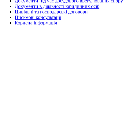
Документи під час досудового врегулювання спору
Документи в діяльності юридичних осіб
Цивільні та господарські договори
Письмові консультації
Корисна інформація