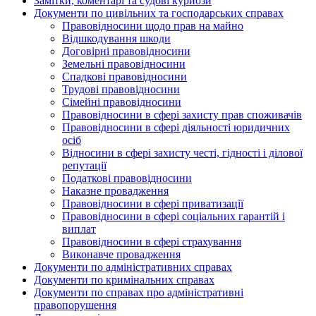
Замітки, коментарі та судові курйози
Документи по цивільних та господарських справах
Правовідносини щодо прав на майно
Відшкодування шкоди
Договірні правовідносини
Земельні правовідносини
Спадкові правовідносини
Трудові правовідносини
Сімейні правовідносини
Правовідносини в сфері захисту прав споживачів
Правовідносини в сфері діяльності юридичних
осіб
Відносини в сфері захисту честі, гідності і ділової
репутації
Податкові правовідносини
Наказне провадження
Правовідносини в сфері приватизації
Правовідносини в сфері соціальних гарантій і
виплат
Правовідносини в сфері страхування
Виконавче провадження
Документи по адміністративних справах
Документи по кримінальних справах
Документи по справах про адміністративні
правопорушення