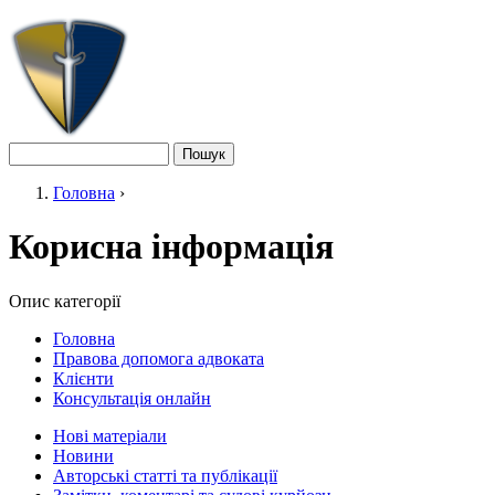
Jump to navigation
Пошук
Пошукова форма
Головна
›
Ви є тут
Корисна інформація
Опис категорії
Головна
Правова допомога адвоката
Головне меню
Клієнти
Консультація онлайн
Нові матеріали
Новини
Авторські статті та публікації