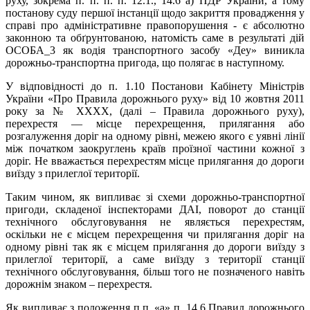
руху, зокрема п. п. п. п. 12.1., 14.6 а) ПДР України, а тому
постанову суду першої інстанції щодо закриття провадження у
справі про адміністративне правопорушення - є абсолютно
законною та обґрунтованою, натомість саме в результаті дій
ОСОБА_3 як водія транспортного засобу «Деу» виникла
дорожньо-транспортна пригода, що полягає в наступному.
У відповідності до п. 1.10 Постанови Кабінету Міністрів
України «Про Правила дорожнього руху» від 10 жовтня 2011
року за № XXXX, (далі – Правила дорожнього руху),
перехрестя — місце перехрещення, прилягання або
розгалуження доріг на одному рівні, межею якого є уявні лінії
між початком заокруглень країв проїзної частини кожної з
доріг. Не вважається перехрестям місце прилягання до дороги
виїзду з прилеглої території.
Таким чином, як випливає зі схеми дорожньо-транспортної
пригоди, складеної інспекторами ДАІ, поворот до станції
технічного обслуговування не являється перехрестям,
оскільки не є місцем перехрещення чи прилягання доріг на
одному рівні так як є місцем прилягання до дороги виїзду з
прилеглої території, а саме виїзду з території станції
технічного обслуговування, більш того не позначеного навіть
дорожнім знаком – перехрестя.
Як випливає з положення п.п. «а» п. 14.6 Правил дорожнього