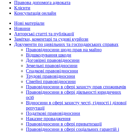
Правова допомога адвоката
Клієнти
Консультація онлайн
Нові матеріали
Новини
Авторські статті та публікації
Замітки, коментарі та судові курйози
Документи по цивільних та господарських справах
Правовідносини щодо прав на майно
Відшкодування шкоди
Договірні правовідносини
Земельні правовідносини
Спадкові правовідносини
Трудові правовідносини
Сімейні правовідносини
Правовідносини в сфері захисту прав споживачів
Правовідносини в сфері діяльності юридичних
осіб
Відносини в сфері захисту честі, гідності і ділової
репутації
Податкові правовідносини
Наказне провадження
Правовідносини в сфері приватизації
Правовідносини в сфері соціальних гарантій і