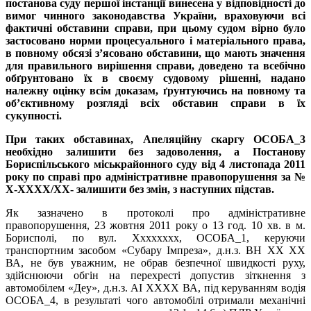
постанова суду першої інстанції винесена у відповідності до
вимог чинного законодавства України, враховуючи всі
фактичні обставини справи, при цьому судом вірно було
застосовано норми процесуального і матеріального права,
в повному обсязі з’ясовано обставини, що мають значення
для правильного вирішення справи, доведено та всебічно
обґрунтовано їх в своєму судовому рішенні, надано
належну оцінку всім доказам, ґрунтуючись на повному та
об’єктивному розгляді всіх обставин справи в їх
сукупності.
При таких обставинах, Апеляційну скаргу ОСОБА_3
необхідно залишити без задоволення, а Постанову
Бориспільського міськрайонного суду від 4 листопада 2011
року по справі про адміністративне правопорушення за №
X-XXXX/XX- залишити без змін, з наступних підстав.
Як зазначено в протоколі про адміністративне
правопорушення, 23 жовтня 2011 року о 13 год. 10 хв. в м.
Борисполі, по вул. Xxxxxxxx, ОСОБА_1, керуючи
транспортним засобом «Субару Імпреза», д.н.з. ВН XX XX
ВА, не був уважним, не обрав безпечної швидкості руху,
здійснюючи обгін на перехресті допустив зіткнення з
автомобілем «Деу», д.н.з. АІ XXXX ВА, під керуванням водія
ОСОБА_4, в результаті чого автомобілі отримали механічні