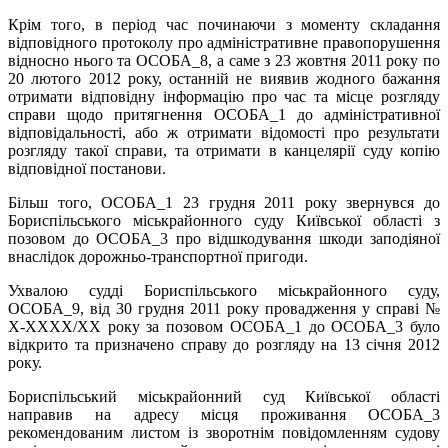
Крім того, в період час починаючи з моменту складання
відповідного протоколу про адміністративне правопорушення
відносно нього та ОСОБА_8, а саме з 23 жовтня 2011 року по
20 лютого 2012 року, останній не виявив жодного бажання
отримати відповідну інформацію про час та місце розгляду
справи щодо притягнення ОСОБА_1 до адміністративної
відповідальності, або ж отримати відомості про результати
розгляду такої справи, та отримати в канцелярії суду копію
відповідної постанови.
Більш того, ОСОБА_1 23 грудня 2011 року звернувся до
Бориспільського міськрайонного суду Київської області з
позовом до ОСОБА_3 про відшкодування шкоди заподіяної
внаслідок дорожньо-транспортної пригоди.
Ухвалою судді Бориспільського міськрайонного суду,
ОСОБА_9, від 30 грудня 2011 року провадження у справі №
X-XXXX/XX року за позовом ОСОБА_1 до ОСОБА_3 було
відкрито та призначено справу до розгляду на 13 січня 2012
року.
Бориспільський міськрайонний суд Київської області
направив на адресу місця проживання ОСОБА_3
рекомендованим листом із зворотнім повідомленням судову