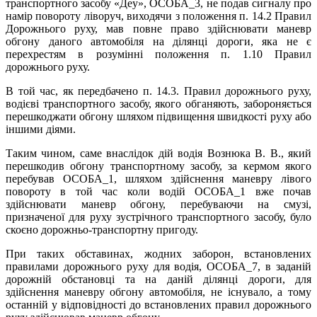
транспортного засобу «Деу», ОСОБА_3, не подав сигналу про
намір повороту ліворуч, виходячи з положення п. 14.2 Правил
Дорожнього руху, мав повне право здійснювати маневр
обгону даного автомобіля на ділянці дороги, яка не є
перехрестям в розумінні положення п. 1.10 Правил
дорожнього руху.
В той час, як передбачено п. 14.3. Правил дорожнього руху,
водієві транспортного засобу, якого обганяють, забороняється
перешкоджати обгону шляхом підвищення швидкості руху або
іншими діями.
Таким чином, саме внаслідок дій водія Вознюка В. В., який
перешкодив обгону транспортному засобу, за кермом якого
перебував ОСОБА_1, шляхом здійснення маневру лівого
повороту в той час коли водій ОСОБА_1 вже почав
здійснювати маневр обгону, перебуваючи на смузі,
призначеної для руху зустрічного транспортного засобу, було
скоєно дорожньо-транспортну пригоду.
При таких обставинах, жодних заборон, встановлених
правилами дорожнього руху для водія, ОСОБА_7, в заданій
дорожній обстановці та на даній ділянці дороги, для
здійснення маневру обгону автомобіля, не існувало, а тому
останній у відповідності до встановлених правил дорожнього