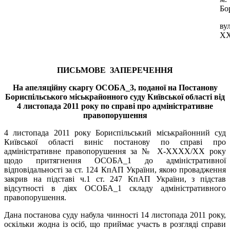
Бо
вул
Х
ПИСЬМОВЕ ЗАПЕРЕЧЕННЯ
На апеляційну скаргу ОСОБА_3, поданої на Постанову
Бориспільського міськрайонного суду Київської області від
4 листопада 2011 року по справі про адміністративне
правопорушення
4 листопада 2011 року Бориспільський міськрайонний суд
Київської області виніс постанову по справі про
адміністративне правопорушення за № X-XXXX/XX року
щодо притягнення ОСОБА_1 до адміністративної
відповідальності за ст. 124 КпАП України, якою провадження
закрив на підставі ч.1 ст. 247 КпАП України, з підстав
відсутності в діях ОСОБА_1 складу адміністративного
правопорушення.
Дана постанова суду набула чинності 14 листопада 2011 року,
оскільки жодна із осіб, що приймає участь в розгляді справи