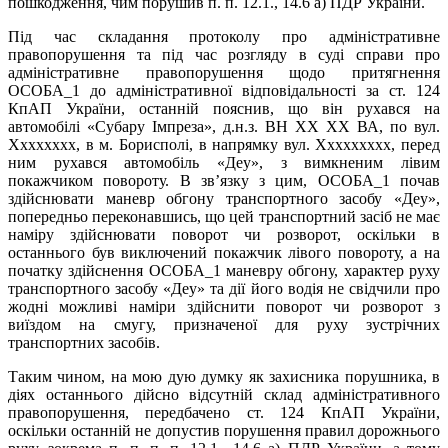
пошкодження, чим порушив п. п. 12.1., 14.6 а) ПДР України.
Під час складання протоколу про адміністративне
правопорушення та під час розгляду в суді справи про
адміністративне правопорушення щодо притягнення
ОСОБА_1 до адміністративної відповідальності за ст. 124
КпАП України, останній пояснив, що він рухався на
автомобілі «Субару Імпреза», д.н.з. ВН XX XX ВА, по вул.
Xxxxxxxx, в м. Борисполі, в напрямку вул. Xxxxxxxxx, перед
ним рухався автомобіль «Деу», з вимкненим лівим
покажчиком повороту. В зв’язку з цим, ОСОБА_1 почав
здійснювати маневр обгону транспортного засобу «Деу»,
попередньо переконавшись, що цей транспортний засіб не має
наміру здійснювати поворот чи розворот, оскільки в
останнього був виключений покажчик лівого повороту, а на
початку здійснення ОСОБА_1 маневру обгону, характер руху
транспортного засобу «Деу» та дії його водія не свідчили про
жодні можливі наміри здійснити поворот чи розворот з
виїздом на смугу, призначеної для руху зустрічних
транспортних засобів.
Таким чином, на мою дую думку як захисника порушника, в
діях останнього дійсно відсутній склад адміністративного
правопорушення, передбачено ст. 124 КпАП України,
оскільки останній не допустив порушення правил дорожнього