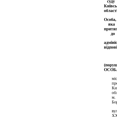
суду
Київсь
област
Особа,
яка
притяг
до
адміні
відпов
(поруш
ОСОБА
мі
пр
Ки
обл
м.
Бо
вул
Х