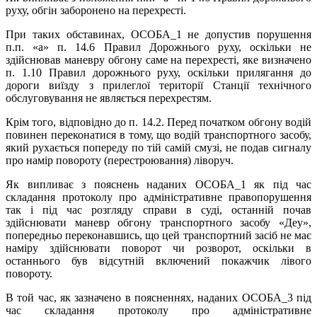
руху, обгін заборонено на перехресті.
При таких обставинах, ОСОБА_1 не допустив порушення
п.п. «а» п. 14.6 Правил Дорожнього руху, оскільки не
здійснював маневру обгону саме на перехресті, яке визначено
п. 1.10 Правил дорожнього руху, оскільки прилягання до
дороги виїзду з прилеглої території Станції технічного
обслуговування не являється перехрестям.
Крім того, відповідно до п. 14.2. Перед початком обгону водій
повинен переконатися в тому, що водій транспортного засобу,
який рухається попереду по тій самій смузі, не подав сигналу
про намір повороту (перестроювання) ліворуч.
Як випливає з пояснень наданих ОСОБА_1 як під час
складання протоколу про адміністративне правопорушення
так і під час розгляду справи в суді, останній почав
здійснювати маневр обгону транспортного засобу «Деу»,
попередньо переконавшись, що цей транспортний засіб не має
наміру здійснювати поворот чи розворот, оскільки в
останнього був відсутній включений покажчик лівого
повороту.
В той час, як зазначено в поясненнях, наданих ОСОБА_3 під
час складання протоколу про адміністративне