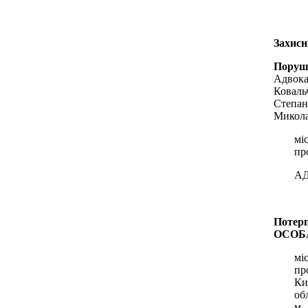
Захис
Поруш
Адвока
Коваль
Степан
Микол
мі
пр
АД
Потерп
ОСОБА
мі
пр
Ки
обл
м.