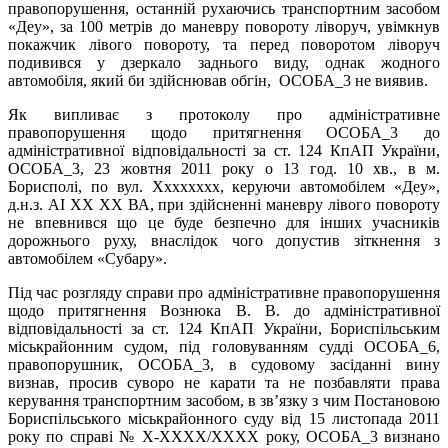
правопорушення, останній рухаючись транспортним засобом
«Деу», за 100 метрів до маневру повороту ліворуч, увімкнув
покажчик лівого повороту, та перед поворотом ліворуч
подивився у дзеркало заднього виду, однак жодного
автомобіля, який би здійснював обгін, ОСОБА_3 не виявив.
Як випливає з протоколу про адміністративне
правопорушення щодо притягнення ОСОБА_3 до
адміністративної відповідальності за ст. 124 КпАП України,
ОСОБА_3, 23 жовтня 2011 року о 13 год. 10 хв., в м.
Борисполі, по вул. Xxxxxxxx, керуючи автомобілем «Деу»,
д.н.з. АІ XX XX ВА, при здійсненні маневру лівого повороту
не впевнився що це буде безпечно для інших учасників
дорожнього руху, внаслідок чого допустив зіткнення з
автомобілем «Субару».
Під час розгляду справи про адміністративне правопорушення
щодо притягнення Вознюка В. В. до адміністративної
відповідальності за ст. 124 КпАП України, Бориспільським
міськрайонним судом, під головуванням судді ОСОБА_6,
правопорушник, ОСОБА_3, в судовому засіданні вину
визнав, просив суворо не карати та не позбавляти права
керування транспортним засобом, в зв’язку з чим Постановою
Бориспільського міськрайонного суду від 15 листопада 2011
року по справі № X-XXXX/XXXX року, ОСОБА_3 визнано