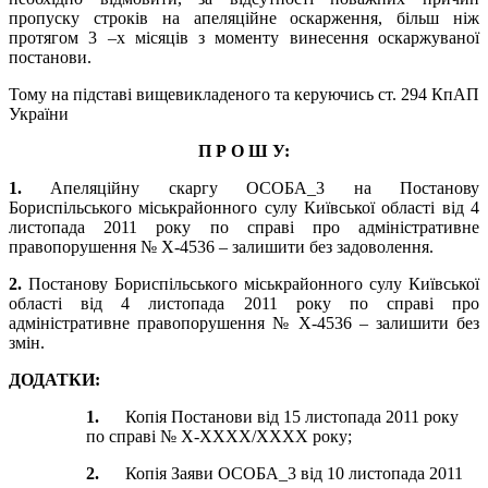
пропуску строків на апеляційне оскарження, більш ніж
протягом 3 –х місяців з моменту винесення оскаржуваної
постанови.
Тому на підставі вищевикладеного та керуючись ст. 294 КпАП
України
П Р О Ш У:
1.
Апеляційну скаргу ОСОБА_3 на Постанову
Бориспільського міськрайонного сулу Київської області від 4
листопада 2011 року по справі про адміністративне
правопорушення № X-4536 – залишити без задоволення.
2.
Постанову Бориспільського міськрайонного сулу Київської
області від 4 листопада 2011 року по справі про
адміністративне правопорушення № X-4536 – залишити без
змін.
ДОДАТКИ:
1.
Копія Постанови від 15 листопада 2011 року
по справі № X-XXXX/XXXX року;
2.
Копія Заяви ОСОБА_3 від 10 листопада 2011