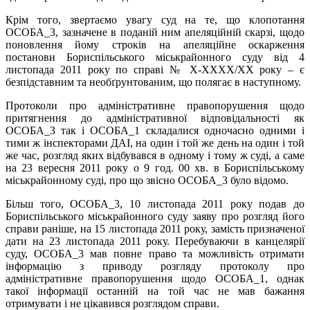
Крім того, звертаємо увагу суд на те, що клопотання
ОСОБА_3, зазначене в поданій ним апеляційній скарзі, щодо
поновлення йому строків на апеляційне оскарження
постанови Бориспільського міськрайонного суду від 4
листопада 2011 року по справі № X-XXXX/XX року – є
безпідставним та необґрунтованим, що полягає в наступному.
Протоколи про адміністративне правопорушення щодо
притягнення до адміністративної відповідальності як
ОСОБА_3 так і ОСОБА_1 складалися одночасно одними і
тими ж інспекторами ДАІ, на один і той же день на один і той
же час, розгляд яких відбувався в одному і тому ж суді, а саме
на 23 вересня 2011 року о 9 год. 00 хв. в Бориспільському
міськрайонному суді, про що звісно ОСОБА_3 було відомо.
Більш того, ОСОБА_3, 10 листопада 2011 року подав до
Бориспільського міськрайонного суду заяву про розгляд його
справи раніше, на 15 листопада 2011 року, замість призначеної
дати на 23 листопада 2011 року. Перебуваючи в канцелярії
суду, ОСОБА_3 мав повне право та можливість отримати
інформацію з приводу розгляду протоколу про
адміністративне правопорушення щодо ОСОБА_1, однак
такої інформації останній на той час не мав бажання
отримувати і не цікавився розглядом справи.