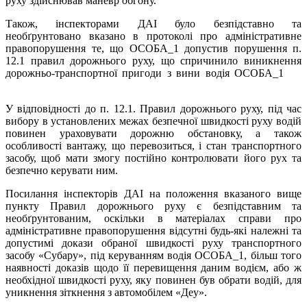
руху здійснював маневр обгону.
Також, інспекторами ДАІ було безпідставно та
необґрунтовано вказано в протоколі про адміністративне
правопорушення те, що ОСОБА_1 допустив порушення п.
12.1 правил дорожнього руху, що спричинило виникнення
дорожньо-транспортної пригоди з вини водія ОСОБА_1
У відповідності до п. 12.1. Правил дорожнього руху, під час
вибору в установлених межах безпечної швидкості руху водій
повинен ураховувати дорожню обстановку, а також
особливості вантажу, що перевозиться, і стан транспортного
засобу, щоб мати змогу постійно контролювати його рух та
безпечно керувати ним.
Посилання інспекторів ДАІ на положення вказаного вище
пункту Правил дорожнього руху є безпідставним та
необґрунтованим, оскільки в матеріалах справи про
адміністративне правопорушення відсутні будь-які належні та
допустимі докази обраної швидкості руху транспортного
засобу «Субару», під керуванням водія ОСОБА_1, більш того
наявності доказів щодо її перевищення даним водієм, або ж
необхідної швидкості руху, яку повинен був обрати водій, для
уникнення зіткнення з автомобілем «Деу».