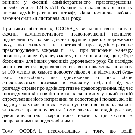
винним у скоєнні адміністративного правопорушення,
передбачено ст. 124 КпАП України, та накладено стягнення у
вигляді адміністративного штрафу. Дана постанова набрала
законної сили 28 листопада 2011 року.
При таких обставинах, ОСОБА_3 визнавши свою вину в
скоєнні адміністративного правопорушенні повністю,
підтвердив те, що він дійсно порушив правила дорожнього
руху, що зазначені в протоколі про адміністративне
правопорушення, зокрема п. 10.1, при здійсненні маневру
повороту ліворуч був неуважним, та не впевнився, що це буде
безпечним для інших учасників дорожнього руху. Як наслідок
його пояснення щодо включення лівого покажчика повороту
за 100 метрів до самого повороту ліворуч та відсутності будь-
яких автомобілів, що здійснювали б його обгін
спростовуються показами в судовому засіданні під час
розгляду справи про адміністративне правопорушення, під час
розгляду якої він повністю визнав свою вину, у такий спосіб
спростувавши його неправдиві та недостовірні покази, які він
надав у своїх поясненнях з метою уникнення відповідальності
за скоєне правопорушення. Тому, звісно на стадії розгляду
даної апеляційної скарги його покази в цій частині є
неправдивими та недостовірними.
Тому, ОСОБА_1, переконавшись в тому, що водій