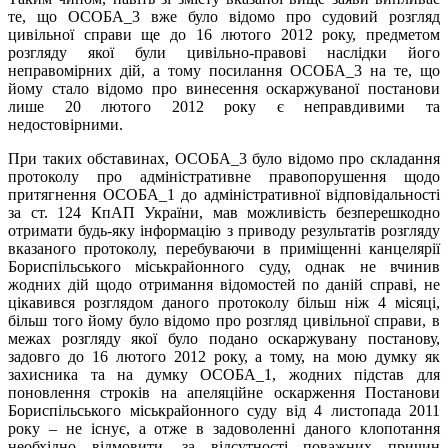
те, що ОСОБА_3 вже було відомо про судовий розгляд
цивільної справи ще до 16 лютого 2012 року, предметом
розгляду якої були цивільно-правові наслідки його
неправомірних дій, а тому посилання ОСОБА_3 на те, що
йому стало відомо про винесення оскаржуваної постанови
лише 20 лютого 2012 року є неправдивими та
недостовірними.
При таких обставинах, ОСОБА_3 було відомо про складання
протоколу про адміністративне правопорушення щодо
притягнення ОСОБА_1 до адміністративної відповідальності
за ст. 124 КпАП України, мав можливість безперешкодно
отримати будь-яку інформацію з приводу результатів розгляду
вказаного протоколу, перебуваючи в приміщенні канцелярії
Бориспільського міськрайонного суду, однак не вчинив
жодних дій щодо отримання відомостей по даній справі, не
цікавився розглядом даного протоколу більш ніж 4 місяці,
більш того йому було відомо про розгляд цивільної справи, в
межах розгляду якої було подано оскаржувану постанову,
задовго до 16 лютого 2012 року, а тому, на мою думку як
захисника та на думку ОСОБА_1, жодних підстав для
поновлення строків на апеляційне оскарження Постанови
Бориспільського міськрайонного суду від 4 листопада 2011
року – не існує, а отже в задоволенні даного клопотання
необхідно відмовити, за відсутності поважних причин