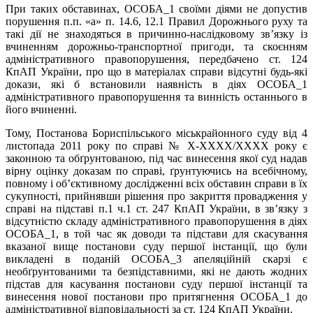
При таких обставинах, ОСОБА_1 своїми діями не допустив
порушення п.п. «а» п. 14.6, 12.1 Правил Дорожнього руху та
такі дії не знаходяться в причинно-наслідковому зв’язку із
вчиненням дорожньо-транспортної пригоди, та скоєнням
адміністративного правопорушення, передбачено ст. 124
КпАП України, про що в матеріалах справи відсутні будь-які
докази, які б встановили наявність в діях ОСОБА_1
адміністративного правопорушення та винність останнього в
його вчиненні.
Тому, Постанова Бориспільського міськрайонного суду від 4
листопада 2011 року по справі № X-XXXX/XXXX року є
законною та обґрунтованою, під час винесення якої суд надав
вірну оцінку доказам по справі, ґрунтуючись на всебічному,
повному і об’єктивному дослідженні всіх обставин справи в їх
сукупності, прийнявши рішення про закриття провадження у
справі на підставі п.1 ч.1 ст. 247 КпАП України, в зв’язку з
відсутністю складу адміністративного правопорушення в діях
ОСОБА_1, в той час як доводи та підстави для скасування
вказаної вище постанови суду першої інстанції, що були
викладені в поданій ОСОБА_3 апеляційній скарзі є
необґрунтованими та безпідставними, які не дають жодних
підстав для касування постанови суду першої інстанції та
винесення нової постанови про притягнення ОСОБА_1 до
адміністративної відповідальності за ст. 124 КпАП України.