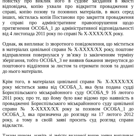
повістку про виклик його в судове засідання в якості
відповідача, копію ухвали про відкриття провадження у
справі, копію позову та позовних матеріалів, в яких серед
інших, містилась копія Постанови про закриття провадження
у справі про адміністративне правопорушення щодо
притягнення ОСОБА_1 до адміністративної відповідальності
від 4 листопада 2011 року по справі № X-XXXX/XX року.
Однак, як випливає із зворотного повідомлення, що міститься
в матеріалах цивільної справи № X-XXXX/XX року, поштове
відправлення повернулася у зв’язку із закінченням терміну
зберігання, тобто ОСОБА_3 не виявив бажання звернутися до
поштового відділення за листом та отримати позов та додані
до нього матеріали.
Крім того, в матеріалах цивільної справи № X-XXXX/XX
року міститься заява від ОСОБА_3, яка була подана судді
Бориспільського міськрайонного суду ОСОБА_9 16 лютого
2011 року, про те, що йому було вже відомо про наявність в
провадженні Бориспільського міськрайонного суду цивільної
справи № X-XXXX/XX року за позовом ОСОБА_1 до
ОСОБА_3, яка призначена до розгляду на 17 лютого 2012
року, а тому в своїй заяві просить суд розгляд справи
відкласти.
Таким чином, навіть зі змісту вказаної вище заяви випливає