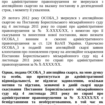
про адміністративне правопорушення не звернулася з
апеляційною скаргою на вказану постанову в десятиденний
строк, з моменту її ухвалення.
29 лютого 2012 року ОСОБА_3 звернувся з апеляційною
скаргою на Постанову Бориспільського міськрайонного суду
від 4 листопада 2011 року по справі про адміністративне
правопорушення за № X-XXXX/XX, з вимогою про її
скасування та винесення нової постанови, якою визнати
ОСОБА_1 винним в скоєнні адміністративного
правопорушення за ст. 124 КпАП України. Одночасно
ОСОБА_3 в поданій ним апеляційній скарзі заявив
клопотання про поновлення строку на апеляційне оскарження
Постанови Бориспільського міськрайонного суду від 4
листопада 2011 року по справі про адміністративне
правопорушення за № X-XXXX/XX.
Однак, подана ОСОБА_3 апеляційна скарга, на мою думку
та особи, що притягується до адміністративної
відповідальності, не підлягає задоволенню, оскільки
мотиви та підстави, зазначені в даній скарзі щодо
скасування Постанови Бориспільського міськрайонного
суду від 4 листопада 2011 року по справі про
адміністративне правопорушення за № X-XXXX/XX є
безпідставними та необґрунтованими, в той час як