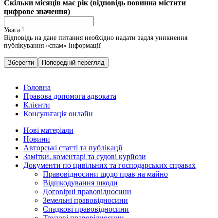
Скільки місяців має рік (відповідь повинна містити
цифрове значення)
Увага !
Відповідь на дане питання необхідно надати задля уникнення
публікування «спам» інформації
Головна
Правова допомога адвоката
Головне меню
Клієнти
Консультація онлайн
Нові матеріали
Новини
Авторські статті та публікації
Замітки, коментарі та судові курйози
Документи по цивільних та господарських справах
Правовідносини щодо прав на майно
Відшкодування шкоди
Договірні правовідносини
Земельні правовідносини
Спадкові правовідносини
Трудові правовідносини