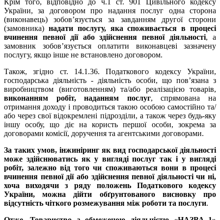
Крім того, відповідно до ч.1 ст. 901 Цивільного кодексу
України, за договором про надання послуг одна сторона
(виконавець) зобов’язується за завданням другої сторони
(замовника)
надати послугу, яка споживається в процесі
вчинення певної дії або здійснення певної діяльності
, а
замовник зобов’язується оплатити виконавцеві зазначену
послугу, якщо інше не встановлено договором.
Також, згідно ст. 14.1.36. Податкового кодексу України,
господарська діяльність - діяльність особи, що пов’язана з
виробництвом (виготовленням) та/або реалізацією товарів,
виконанням робіт, наданням послуг
, спрямована на
отримання доходу і проводиться такою особою самостійно та/
або через свої відокремлені підрозділи, а також через будь-яку
іншу особу, що діє на користь першої особи, зокрема за
договорами комісії, доручення та агентськими договорами.
За таких умов, інжиніринг як вид господарської діяльності
може здійснюватись як у вигляді послуг так і у вигляді
робіт, залежно від того чи споживаються вони в процесі
вчинення певної дії або здійснення певної діяльності чи ні,
хоча виходячи з ряду положень Податкового кодексу
України, можна дійти обґрунтованого висновку про
відсутність чіткого розмежування між роботи та послуги
.
Отже, Товариство з обмеженою діяльністю «НАЗВА_1»