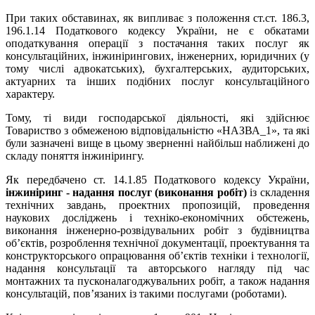
При таких обставинах, як випливає з положення ст.ст. 186.3,
196.1.14 Податкового кодексу України, не є обкатами
оподаткування операції з постачання таких послуг як
консультаційних, інжинірингових, інженерних, юридичних (у
тому числі адвокатських), бухгалтерських, аудиторських,
актуарних та інших подібних послуг консультаційного
характеру.
Тому, ті види господарської діяльності, які здійснює
Товариство з обмеженою відповідальністю «НАЗВА_1», та які
були зазначені вище в цьому зверненні найбільш наближені до
складу поняття інжинірингу.
Як передбачено ст. 14.1.85 Податкового кодексу України,
інжиніринг
-
надання послуг (виконання робіт)
із складення
технічних завдань, проектних пропозицій, проведення
наукових досліджень і техніко-економічних обстежень,
виконання інженерно-розвідувальних робіт з будівництва
об’єктів, розроблення технічної документації, проектування та
конструкторського опрацювання об’єктів техніки і технології,
надання консультації та авторського нагляду під час
монтажних та пусконалагоджувальних робіт, а також надання
консультацій, пов’язаних із такими послугами (роботами).