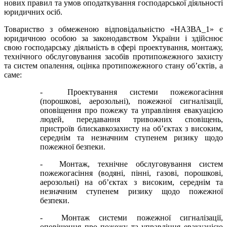
нових правил та умов оподаткування господарської діяльності
юридичних осіб.
Товариство з обмеженою відповідальністю «НАЗВА_1» є
юридичною особою за законодавством України і здійснює
свою господарську діяльність в сфері проектування, монтажу,
технічного обслуговування засобів протипожежного захисту
та систем опалення, оцінка протипожежного стану об’єктів, а
саме:
- Проектування системи пожежогасіння
(порошкові, аерозольні), пожежної сигналізації,
оповіщення про пожежу та управління евакуацією
людей, передавання тривожних сповіщень,
пристроїв блискавкозахисту на об’єктах з високим,
середнім та незначним ступенем ризику щодо
пожежної безпеки.
- Монтаж, технічне обслуговування систем
пожежогасіння (водяні, пінні, газові, порошкові,
аерозольні) на об’єктах з високим, середнім та
незначним ступенем ризику щодо пожежної
безпеки.
- Монтаж системи пожежної сигналізації,
оповіщення про пожежу та управління евакуацією