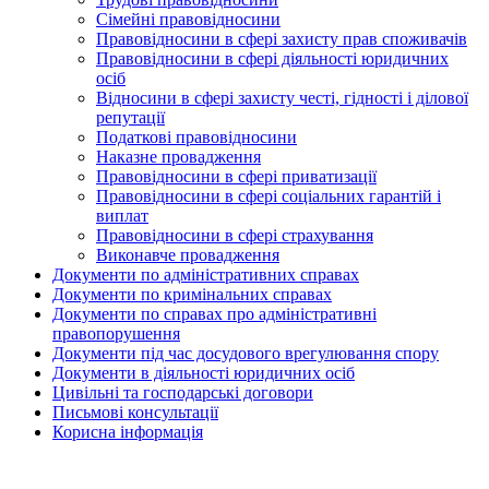
Сімейні правовідносини
Правовідносини в сфері захисту прав споживачів
Правовідносини в сфері діяльності юридичних
осіб
Відносини в сфері захисту честі, гідності і ділової
репутації
Податкові правовідносини
Наказне провадження
Правовідносини в сфері приватизації
Правовідносини в сфері соціальних гарантій і
виплат
Правовідносини в сфері страхування
Виконавче провадження
Документи по адміністративних справах
Документи по кримінальних справах
Документи по справах про адміністративні
правопорушення
Документи під час досудового врегулювання спору
Документи в діяльності юридичних осіб
Цивільні та господарські договори
Письмові консультації
Корисна інформація