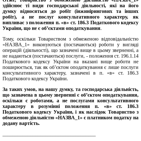
здійснює ті види господарської діяльності, які на його
думку відносяться до робіт (інжинірингових та інших
робіт), а не послуг консультативного характеру, як
випливає з положення п. «в» ст. 186.3 Податкового кодексу
України, що не є об’єктами оподаткування
.
Тому, оскільки Товариством з обмеженою відповідальністю
«НАЗВА_1» виконуються (постачаються) роботи у вигляді
операцій (діяльності), що зазначені вище в цьому зверненні, а
не надаються (постачаються) послуги, - положення ст. 196.1.14
Податкового кодексу України на вказані вище роботи не
поширюється, так як об’єктом оподаткування є лише послуги
консультативного характеру, зазначені в п. «в» ст. 186.3
Податкового кодексу України.
За таких умов, на нашу думку, та господарська діяльність,
що зазначена в цьому зверненні є об’єктом оподаткування,
оскільки є роботами, а не послугами консультативного
характеру в розумінні положення п. «в» ст. 186.3
Податкового кодексу України, і як наслідок Товариство з
обмеженою діяльністю «НАЗВА_1» є платником податку на
додану вартість.
_____________________________________