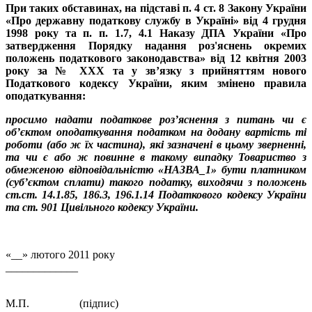
При таких обставинах, на підставі п. 4 ст. 8 Закону України
«Про державну податкову службу в Україні» від 4 грудня
1998 року та п. п. 1.7, 4.1 Наказу ДПА України «Про
затвердження Порядку надання роз'яснень окремих
положень податкового законодавства» від 12 квітня 2003
року за № XXX та у зв’язку з прийняттям нового
Податкового кодексу України, яким змінено правила
оподаткування:
просимо надати податкове роз’яснення з питань чи є
об’єктом оподаткування податком на додану вартість ті
роботи (або ж їх частина), які зазначені в цьому зверненні,
та чи є або ж повинне в такому випадку Товариство з
обмеженою відповідальністю «НАЗВА_1» бути платником
(суб’єктом сплати) такого податку, виходячи з положень
ст.ст. 14.1.85, 186.3, 196.1.14 Податкового кодексу України
та ст. 901 Цивільного кодексу України.
«__» лютого 2011 року
_____________
М.П. (підпис)