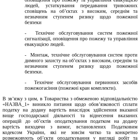
людей, устаткування передавання тривожних
сповіщень на об’єктах з високим, середнім та
незначним ступенем ризику щодо пожежної
безпеки
- Технічне обслуговування систем пожежної
сигналізації, оповіщення про пожежу та управління
евакуацією людей.
- Монтаж, технічне обслуговування систем проти
димного захисту на об’єктах з високим, середнім та
незначним ступенем ризику щодо пожежної
безпеки.
- Технічне обслуговування первинних засобів
пожежогасіння (пожежні кран комплекти).
В зв’язку з цим, в Товариства з обмеженою відповідальністю
«НАЗВА_1» виникло питання щодо обов’язковості сплати
податку на додану вартість внаслідок здійснення вказаної
вище господарської діяльності та віднесення вказаних
операцій до об’єктів оподаткування податком на додану
вартість виходячи з вимог, встановлених Податковим
кодексом України, які не зовсім читко та конкретно
розмежовують об’єкти оподаткування у вигляді робіт та