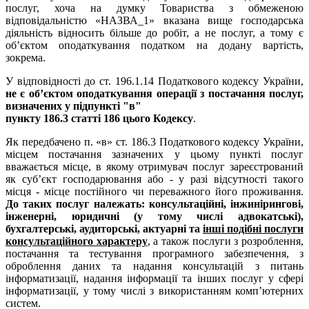
послуг, хоча на думку Товариства з обмеженою
відповідальністю «НАЗВА_1» вказана вище господарська
діяльність відносить більше до робіт, а не послуг, а тому є
об’єктом оподаткування податком на додану вартість,
зокрема.
У відповідності до ст. 196.1.14 Податкового кодексу України,
не є об’єктом оподаткування операції з постачання послуг,
визначених у підпункті "в"
пункту 186.3 статті 186 цього Кодексу
.
Як передбачено п. «в» ст. 186.3 Податкового кодексу України,
місцем постачання зазначених у цьому пункті послуг
вважається місце, в якому отримувач послуг зареєстрований
як суб’єкт господарювання або - у разі відсутності такого
місця - місце постійного чи переважного його проживання.
До таких послуг належать:
консультаційні, інжинірингові,
інженерні, юридичні (у тому числі адвокатські),
бухгалтерські, аудиторські, актуарні та
інші подібні послуги
консультаційного характеру
, а також послуги з розроблення,
постачання та тестування програмного забезпечення, з
оброблення даних та надання консультацій з питань
інформатизації, надання інформації та інших послуг у сфері
інформатизації, у тому числі з використанням комп’ютерних
систем.