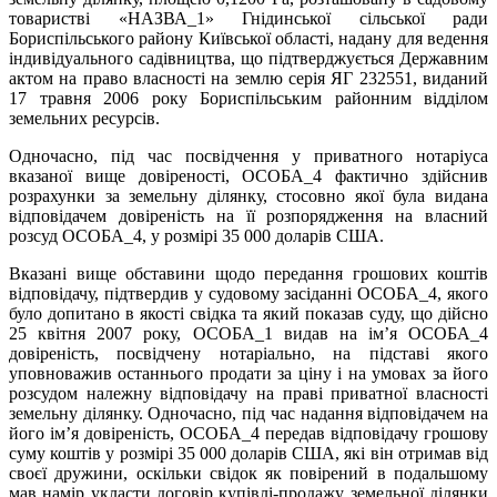
товаристві «НАЗВА_1» Гнідинської сільської ради
Бориспільського району Київської області, надану для ведення
індивідуального садівництва, що підтверджується Державним
актом на право власності на землю серія ЯГ 232551, виданий
17 травня 2006 року Бориспільським районним відділом
земельних ресурсів.
Одночасно, під час посвідчення у приватного нотаріуса
вказаної вище довіреності, ОСОБА_4 фактично здійснив
розрахунки за земельну ділянку, стосовно якої була видана
відповідачем довіреність на її розпорядження на власний
розсуд ОСОБА_4, у розмірі 35 000 доларів США.
Вказані вище обставини щодо передання грошових коштів
відповідачу, підтвердив у судовому засіданні ОСОБА_4, якого
було допитано в якості свідка та який показав суду, що дійсно
25 квітня 2007 року, ОСОБА_1 видав на ім’я ОСОБА_4
довіреність, посвідчену нотаріально, на підставі якого
уповноважив останнього продати за ціну і на умовах за його
розсудом належну відповідачу на праві приватної власності
земельну ділянку. Одночасно, під час надання відповідачем на
його ім’я довіреність, ОСОБА_4 передав відповідачу грошову
суму коштів у розмірі 35 000 доларів США, які він отримав від
своєї дружини, оскільки свідок як повірений в подальшому
мав намір укласти договір купівлі-продажу земельної ділянки