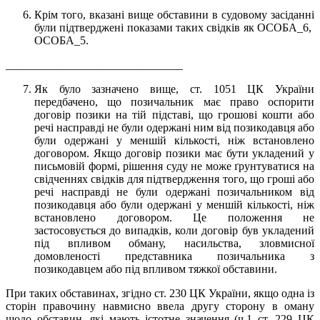
Крім того, вказані вище обставини в судовому засіданні
були підтверджені показами таких свідків як ОСОБА_6,
ОСОБА_5.
_______________________________
Як було зазначено вище, ст. 1051 ЦК України
передбачено, що позичальник має право оспорити
договір позики на тій підставі, що грошові кошти або
речі насправді не були одержані ним від позикодавця або
були одержані у меншій кількості, ніж встановлено
договором. Якщо договір позики має бути укладений у
письмовій формі, рішення суду не може ґрунтуватися на
свідченнях свідків для підтвердження того, що гроші або
речі насправді не були одержані позичальником від
позикодавця або були одержані у меншій кількості, ніж
встановлено договором. Це положення не
застосовується до випадків, коли договір був укладений
під впливом обману, насильства, зловмисної
домовленості представника позичальника з
позикодавцем або під впливом тяжкої обставини.
При таких обставинах, згідно ст. 230 ЦК України, якщо одна із
сторін правочину навмисно ввела другу сторону в оману
щодо обставин, які мають істотне значення (ч.1 ст. 229 ЦК