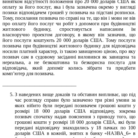
винятком відсутності положення про 20 000 доларів США як
оплату за його послуг, яка і була зазначена окремо у вигляді
позики відповідачем грошей у позивача на підставі розписки.
Тому, посилання позивача по справі на те, що він і мови не вів
про оплату його послуг чи робіт з допомоги при будівництві
житлового будинку, спростовується написаним їм
власноручно проектом договору, в якому він зазначив, що
його послуги коштують 20 000 доларів США. Тому послуги
позивача при будівництві житлового будинку для відповідача
носили платний характер, із такою завищеною ціною, про яку
позивач сам в судовому засіданні виловився як завищена та
нереальна, а не безкоштовна та безкорисна послуга для
відповідача, який допоміг колись зібрати та придбати
комп’ютер для позивача.
______________________________
З наведених вище доказів та обставин випливає, що під
час розгляду справи було зазначено три різні умови за
яких нібито були передані позивачем грошові кошти у
розмірі 18 000 доларів США відповідачу, зокрема
позивач спочатку надав пояснення з приводу того, що
грошові кошти у розмірі 18 000 доларів США, які були
передані відповідачу знаходились у 18 пачках по 100
доларів США в кожній, знятих в банку «НАЗВА_6» в