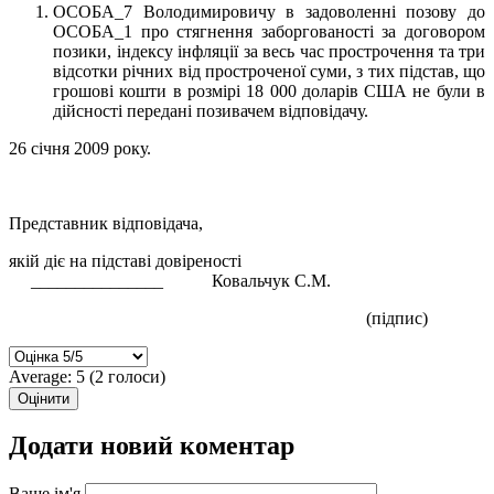
ОСОБА_7 Володимировичу в задоволенні позову до
ОСОБА_1 про стягнення заборгованості за договором
позики, індексу інфляції за весь час прострочення та три
відсотки річних від простроченої суми, з тих підстав, що
грошові кошти в розмірі 18 000 доларів США не були в
дійсності передані позивачем відповідачу.
26 січня 2009 року.
Представник відповідача,
якій діє на підставі довіреності
_______________ Ковальчук С.М.
(підпис)
Average:
5
(
2
голоси)
Додати новий коментар
Ваше ім'я