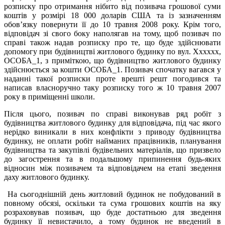
розписку про отримання нібито від позивача грошової суми
коштів у розмірі 18 000 доларів США та із зазначенням
обов’язку повернути її до 10 травня 2008 року. Крім того,
відповідач зі свого боку наполягав на тому, щоб позивач по
справі також надав розписку про те, що буде здійснювати
допомогу при будівництві житлового будинку по вул. Xxxxxx,
ОСОБА_1, з приміткою, що будівництво житлового будинку
здійснюється за кошти ОСОБА_1. Позивач спочатку вагався у
наданні такої розписки проте врешті решт погодився та
написав власноручно таку розписку того ж 10 травня 2007
року в приміщенні школи.
Після цього, позивач по справі виконував ряд робіт з
будівництва житлового будинку для відповідача, під час якого
нерідко виникали в них конфлікти з приводу будівництва
будинку, не оплати робіт найманих працівників, планування
будівництва та закупівлі будівельних матеріалів, що призвело
до загострення та в подальшому припинення будь-яких
відносин між позивачем та відповідачем на етапі зведення
даху житлового будинку.
На сьогоднішній день житловий будинок не побудований в
повному обсязі, оскільки та сума грошових коштів на яку
розраховував позивач, що буде достатньою для зведення
будинку її невистачило, а тому будинок не введений в