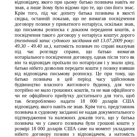
відповідачу, якого при цьому батько позивача навіть не
знав, а лише йому було відомо про те, що син його знає.
Крім того, під час допиту батька позивача в якості
свідка, останній показав, що не вимагав посвідчення
договору позики у приватного нотаріуса, оскільки знав,
що письмова розписка є доказом передання коштів, а
посвідчення такого договору у нотаріуса коштує дорого
(технічний запис судового засідання від 13.07.2009 року:
49.30 - 49.40 хв.)
, натомість позивач по справі вказував
під час розгляду справи, що батько вимагав
нотаріального посвідчення договору, однак після того як
він та відповідач проїхали по нотаріусам і у знали ціну,
батько нібито дозволив передати кошти у позику взявши
від відповідача письмову розписку. Це при тому, що
батько позивача в цей період часу здійснював
будівництво власного житлового будинку, для чого
потрібно не мало грошових коштів, та не мав офіційного
чи не офіційного прибутку достатнього для того, щоб
так безпроблемно надати 18 000 доларів США
відповідачу, якого навіть не знав. Крім того, представник
позивача в судовому засіданні не надав документального
підтвердження та належних доказів того, що у батька
позивача чи у самого позивача були грошові кошти у
розмірі 18 000 доларів США саме на момент укладання
нібито договору позиви з відповідачем, а натомість