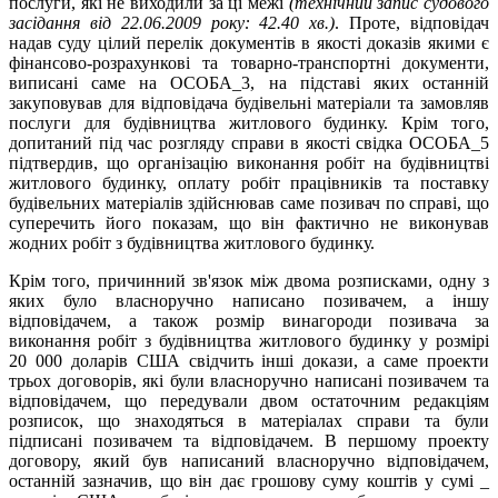
послуги, які не виходили за ці межі
(технічний запис судового
засідання від 22.06.2009 року: 42.40 хв.)
. Проте, відповідач
надав суду цілий перелік документів в якості доказів якими є
фінансово-розрахункові та товарно-транспортні документи,
виписані саме на ОСОБА_3, на підставі яких останній
закуповував для відповідача будівельні матеріали та замовляв
послуги для будівництва житлового будинку. Крім того,
допитаний під час розгляду справи в якості свідка ОСОБА_5
підтвердив, що організацію виконання робіт на будівництві
житлового будинку, оплату робіт працівників та поставку
будівельних матеріалів здійснював саме позивач по справі, що
суперечить його показам, що він фактично не виконував
жодних робіт з будівництва житлового будинку.
Крім того, причинний зв'язок між двома розписками, одну з
яких було власноручно написано позивачем, а іншу
відповідачем, а також розмір винагороди позивача за
виконання робіт з будівництва житлового будинку у розмірі
20 000 доларів США свідчить інші докази, а саме проекти
трьох договорів, які були власноручно написані позивачем та
відповідачем, що передували двом остаточним редакціям
розписок, що знаходяться в матеріалах справи та були
підписані позивачем та відповідачем. В першому проекту
договору, який був написаний власноручно відповідачем,
останній зазначив, що він дає грошову суму коштів у сумі _