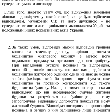
суперечить умовам договору.
Більш того, звертаю увагу суд, що відчуження земельної
ділянки відповідачем у такий спосіб, як це було здійснено
відповідачем, Чумаковим С.В та його дружиною – не
суперечить вимогам актів цивільного законодавства Україні та
положенням інших нормативних актів України.
______________________________
За таких умов, відповідач маючи відповідні грошові
кошти та земельну ділянку, вирішив розпочати
будівництво житлового будинку з метою його
подальшого продажу та отримання від цього прибутку.
При випадковій зустрічі позивача та відповідача,
останній розповів позивачу, що має намір здійснити
будівництво житлового будинку, однак не знає де можна
знайти фахівця, який би допоміг організувати таке
будівництво та постійно контролювати хід такого
будівництва будинку. На, що позивач по справі сказав
відповідачу, що він неодноразово будував житлові
будинки та розуміється на будівництві, а тому
запропонував відповідачу допомогти побудувати йому
житловий будинок. Відповідач погодився на пропозицію
позивача, в зв’язку з чим залишилось лише вирішити