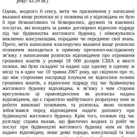
року: 43.39 хв.)
Однак, жодного б сенсу, мети чи призначення у написанні
вказаної вище розписки ні у позивача ні у відповідача не було
б при безкоштовних та безкорисних, дружніх та взаємних
послугах, які виходять за рамки договірних відносин підряду
під час будівництва житлового будинку, і обмежувались
виключно консультаціям, порадами чи передачею свої знань.
Проте, мета написання власноручно вказаної вище розписки
позивачем знаходиться в прямому причинно-наслідковому
зв’язку з написанням розписки відповідачем про отримання
грошових коштів у розмірі 18 000 доларів США в якості
позики, які були складені та надані оди одному в одному ж
місці та в один час 10 травня 2007 року, що свідчило про те,
що між сторонами насправді існували не відносини позики
грошових коштів, а відносини підряду під час будівництва
житлового будинку відповідача, в зв’язку з чим сторони
врегулювали ці правовідносини як розписка надана
відповідачем, що є гарантією майбутнього розрахунку ним за
роботи виконані позивачем, та розписка, якою позивач
зобов’язався перед відповідачем надати допомогу при
будівництві житлового будинку. Крім того, позивач під час
розгляду справи вказав, що фактично жодних із робіт чи
послуг при будівництві житлового будинку ним не було
надано відповідачу, лише деякі поради, консультації та інші