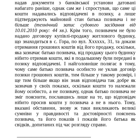
надав документи з банківської установи датовані
набагато раніше, однак сам же і спростував, що саме ці
кошти надавались відповідачеві в позику, а лише
підтверджують майновий стан батька позивача і не
більше
(технічний запис судового засідання від
10.01.2010 року: 44 хв.)
. Крім того, позивачем не було
надано договору купівлі-продажу житлового будинку,
що знаходиться в с. Гора, по вул. Xxxxxx, 31, та докази
отримання грошових коштів від його продажу, оскільки,
яка зазначає батько позивача, від продажу цього будинку
нібито отримав кошти, які в подальшому були передані в
позику відповідачеві. І найголовніше полягає в тому,
чому саме батько позивача особисто не уклав договір
позики грошових коштів, тим більше у такому розмірі, і
ще тим більше якщо він знав відповідача так добре як
зазначав у своїх показах, оскільки кошти то належали
йому особисто, а не позивачу, однак батько позивача не
зміг пояснити, пославшись лише на те, що відповідач
нібито просив кошти у позивача а не в нього. Тому,
вказані обставини, знову ж таки викликають великі
сумніви у правдивості та достовірності пояснень
позивача, та його показів і показів його батька як
свідків, допитаних під час розгляду справи.
______________________________