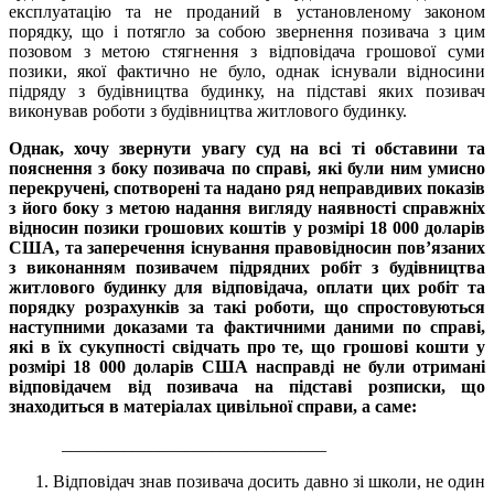
експлуатацію та не проданий в установленому законом
порядку, що і потягло за собою звернення позивача з цим
позовом з метою стягнення з відповідача грошової суми
позики, якої фактично не було, однак існували відносини
підряду з будівництва будинку, на підставі яких позивач
виконував роботи з будівництва житлового будинку.
Однак, хочу звернути увагу суд на всі ті обставини та
пояснення з боку позивача по справі, які були ним умисно
перекручені, спотворені та надано ряд неправдивих показів
з його боку з метою надання вигляду наявності справжніх
відносин позики грошових коштів у розмірі 18 000 доларів
США, та заперечення існування правовідносин пов’язаних
з виконанням позивачем підрядних робіт з будівництва
житлового будинку для відповідача, оплати цих робіт та
порядку розрахунків за такі роботи, що спростовуються
наступними доказами та фактичними даними по справі,
які в їх сукупності свідчать про те, що грошові кошти у
розмірі 18 000 доларів США насправді не були отримані
відповідачем від позивача на підставі розписки, що
знаходиться в матеріалах цивільної справи, а саме:
______________________________
Відповідач знав позивача досить давно зі школи, не один