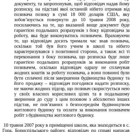
документу, та запропонував, щоб відповідач надав йому
розписку, на підставі якої останній нібито отримав від
позивача позику в сумі 18 000 доларів США, яку
зобов’язується повернути до 10 травня 2008 року,
посилаючись на те, що вказаний вище документ буде
гарантією подальших розрахунків з боку відповідача за
роботу, яка буде виконуватись позивачем. Враховуючи
те, що відповідач досить тримали час знав позивача,
оскільки той був його учнем в школі та нібито
характеризувався з позитивної сторони, а також всі ті
переконання з боку позивача, що розписка буде лише
гарантією подальших розрахунків за виконання робіт
позивачем, оскільки відповідач одразу не сплачував
жодних коштів за роботу позивача, а вони повинні були
бути сплачені після завершення будівництва будинку та
його продажу – відповідач погодився надати розписку,
не маючи жодних підозр, що позивач скористується нею
у своїх власних корисливих цілях та в подальшому
звернення до суду з цим позовом з абсолютно інших
підстав, не пов’язаних з безпосереднім будівництвом
житлового будинку та оплати за виконання позивачем
робіт з будівництва житлового будинку.
10 травня 2007 року в приміщенні школи, яка знаходиться в с.
Гора, Бориспільського району, відповідач по справі написав