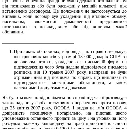
що гроші або речі насправді не були одержані позичальником
від позикодавця або були одержані у меншій кількості, ніж
встановлено договором. Це положення не застосовується до
випадків, коли договір був укладений під впливом обману,
насильства, зловмисної домовленості представника
позичальника з позикодавцем або під впливом тяжкої
обставини.
_______________________________
При таких обставинах, відповідач по справі стверджує,
що грошових коштів у розмірі 18 000 доларів США за
договором позики, укладеного в письмовій формі на
підтвердження чого була надана відповідачем письмова
розписка від 10 травня 2007 року, насправді не були
отримані ним від позивача по справі, що випливає та
підтверджується наступними обставинами, а також
належними і допустимими доказами:
Як було зазначено відповідачем по справі під час її розгляду, а
також надано у своїх письмових запереченнях проти позову,
що 25 квітня 2007 року, ОСОБА_1 видав на ім’я ОСОБА_4
довіреність, посвідчену нотаріально, на підставі якого
уповноважив останнього продати за ціну і на умовах за його
розсудом належну відповідачу на праві приватної власності
земельну ділянку, площею 0,1200 Га, розташовану в садовому