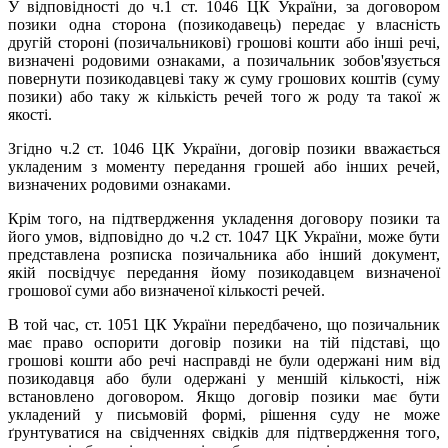
У відповідності до ч.1 ст. 1046 ЦК України, за договором
позики одна сторона (позикодавець) передає у власність
другій стороні (позичальникові) грошові кошти або інші речі,
визначені родовими ознаками, а позичальник зобов'язується
повернути позикодавцеві таку ж суму грошових коштів (суму
позики) або таку ж кількість речей того ж роду та такої ж
якості.
Згідно ч.2 ст. 1046 ЦК України, договір позики вважається
укладеним з моменту передання грошей або інших речей,
визначених родовими ознаками.
Крім того, на підтвердження укладення договору позики та
його умов, відповідно до ч.2 ст. 1047 ЦК України, може бути
представлена розписка позичальника або інший документ,
якій посвідчує передання йому позикодавцем визначеної
грошової суми або визначеної кількості речей.
В той час, ст. 1051 ЦК України передбачено, що позичальник
має право оспорити договір позики на тій підставі, що
грошові кошти або речі насправді не були одержані ним від
позикодавця або були одержані у меншій кількості, ніж
встановлено договором. Якщо договір позики має бути
укладений у письмовій формі, рішення суду не може
ґрунтуватися на свідченнях свідків для підтвердження того,