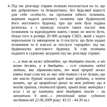
Під час розгляду справи позивач посилається на те, що
він добровільно та безкоштовно, без будь-якої користі
для себе особисто, на прохання нібито позивача,
вирішив надати допомогу позивачу при будівництві
його житлового будинку, про що ним була надана
розписка, а з приводу оплати таких послуг між
позивачем та відповідачем навіть і мови не могло бути,
більш того в розмірі 20 000 доларів США, який є надто
нереальним та завищеним за ті послуги, що були надані
позивачем та й взагалі за послуги «прораба» під час
будівництва житлового будинку. Зі слів позивача
наданих в судовому засіданні під час розгляду справи:
«…а так як каже відповідач, що двадцять тисяч, а він
казав десять, а я двадцять – єслі спитать любої
людини, яка здравомислить, то який прораб може
взяти такі суми та не має ніде такого і я не думаю, що
він зовсім дурний чоловік щоб таке зробить, а потім
казать, що це прорабські гроші за мою роботу що я
іногда приїхав, стоітелей привіз, привіз йому матеріал і
всьо і за це платить мені двадцять тисяч – ви
заплатили б мені…» (технічний запис судового
засідання від 22.06.2009 року: 43.51 - 44.30 хв.)