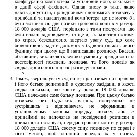
конфігурацію комп’ютера та установив його, оскільки є
в даній сфері фахівцем. Однак, знову ж таки, якщо
навіть допустити, що відповідач і допомагав позивачу у
придбанні та налаштуванні комп’ютера, це не могло б і
бути мотивацією для позики грошових коштів у розмірі
18 000 доларів США, порівняно з тими послугами, що
були надані відповідачем, та ще й, як зазначив позивач
по справ, безкоштовно, звертаю увагу суд, що саме
безкоштовно, надати допомогу у будівництві житлового
будинку, при цьому ще й написавши розписку. Вказані
обставини, викликають великі сумніви у правдивості та
достовірності пояснень позивача, та його показів як
свідка, допитаного під час розгляду справи.
Також, звертаю увагу суд на те, що позивач по справі як
і його батько допитаний в судовому засіданні в якості
свідка показали, що кошти у розмірі 18 000 доларів
США належали саме батьку позивача. При цьому батько
позивача без будь-яких вагань, попередньо не
зустрівшись з відповідачем, не оформивши в
установленому законом порядку позику, або ж
принаймні не наполягав на посвідченні розписки в
приватного нотаріуса, передає грошові кошти у розмірі
18 000 доларів США своєму сину, позивачу по справі з
тією метою, щоб останній передав їх у позику