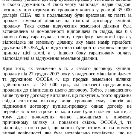
зі своєю дружиною. В свою чергу відповідач надав свідкові
розписку про отримання грошових коштів у розмірі 35 000
доларів США, які в подальшому були враховані як плата за
продаж земельної ділянки на підставі договору купівлі-
продажу. Така схема відчуження земельної ділянки була
встановлена за домовленості відповідача та свідка, яка б з
одного боку гарантувала повну перевірку наявності прав у
відповідача на земельну ділянку, яку мала намір придбати
дружина ОСОБА_4, та відсутності заборон та судових спорів з
приводу цієї землі, а з іншого боку гарантовану оплату
відповідачеві за відчуження земельної ділянки.
Крім того, як зазначено в п. 2 самого договору купівлі-
продажу від 27 грудня 2007 року, укладеного між відповідачем
та дружиною ОСОБА_4, що продаж земельної ділянки
здійснюється за 181 600 грн., які сплачені представнику
продавця до підписання цього договору. Тобто, з наведеного
вище пункту договору випливає, що покупець, тобто дружина
свідка сплатила вказану вище грошову суму коштів до
підписання договору купівлі-продажу, однак договір не
передбачає в які строки та коли саме були сплачені кошти, а
тому дане положення читко знаходиться в прямому
причинному зв’язку із показами свідка, ОСОБА_4, та
відповідача по справі, що кошти були отримані на момент
видачі довіреності, яка була нотаріально посвідчена, що не