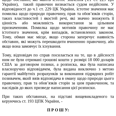
України), такий правочин визнається судом недійсним. У
відповідності до ч.1 ст. 229 ЦК України, істотне значення має
помилка щодо природи правочину, прав та обов’язків сторін,
таких властивостей і якостей речі, які значно знижують її
цінність або можливість використання за цільовим
призначенням. Помилка щодо мотивів правочину не має
істотного значення, крім випадків, встановлених законом.
Тому, обман має місце, якщо сторона заперечує наявність
обставин, які можуть перешкодити вчиненню правочину, або
якщо вона замовчує їх існування.
Тому, відповідач по справ посилається на те, що в дійсності
ним не були отримані грошові кошти у розмірі 18 000 доларів
США за договором позики, а розписка, яка була написана
власноручно відповідачем, була видана виключно з метою
гарантії майбутніх розрахунків за виконання підрядних робіт
позивачем, який ввів відповідача в оману щодо природи цього
правочину, прав та обов’язків сторін за цим правочином, та
наслідків до яких призведе написання цієї розписки.
При таких обставинах, на підставі вищевикладеного та
керуючись ст. 193 ЦПК України, -
П Р О Ш У: