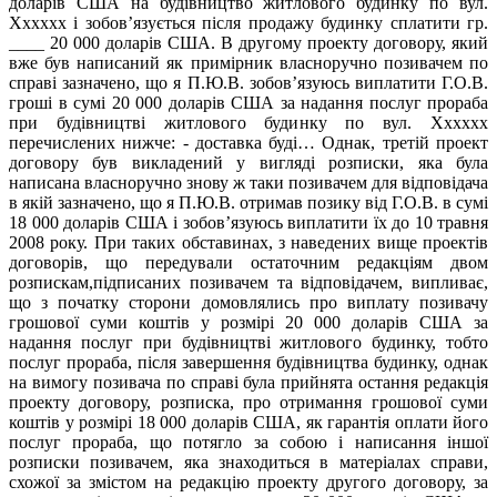
доларів США на будівництво житлового будинку по вул.
Xxxxxx і зобов’язується після продажу будинку сплатити гр.
____ 20 000 доларів США. В другому проекту договору, який
вже був написаний як примірник власноручно позивачем по
справі зазначено, що я П.Ю.В. зобов’язуюсь виплатити Г.О.В.
гроші в сумі 20 000 доларів США за надання послуг прораба
при будівництві житлового будинку по вул. Xxxxxx
перечислених нижче: - доставка буді… Однак, третій проект
договору був викладений у вигляді розписки, яка була
написана власноручно знову ж таки позивачем для відповідача
в якій зазначено, що я П.Ю.В. отримав позику від Г.О.В. в сумі
18 000 доларів США і зобов’язуюсь виплатити їх до 10 травня
2008 року. При таких обставинах, з наведених вище проектів
договорів, що передували остаточним редакціям двом
розпискам,підписаних позивачем та відповідачем, випливає,
що з початку сторони домовлялись про виплату позивачу
грошової суми коштів у розмірі 20 000 доларів США за
надання послуг при будівництві житлового будинку, тобто
послуг прораба, після завершення будівництва будинку, однак
на вимогу позивача по справі була прийнята остання редакція
проекту договору, розписка, про отримання грошової суми
коштів у розмірі 18 000 доларів США, як гарантія оплати його
послуг прораба, що потягло за собою і написання іншої
розписки позивачем, яка знаходиться в матеріалах справи,
схожої за змістом на редакцію проекту другого договору, за