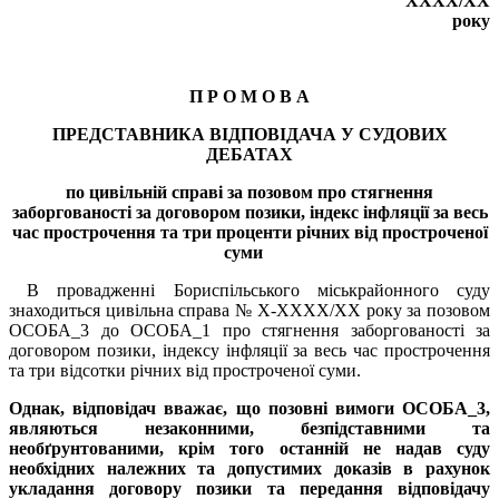
XXXX/XX
року
П Р О М О В А
ПРЕДСТАВНИКА ВІДПОВІДАЧА У СУДОВИХ
ДЕБАТАХ
по цивільній справі за позовом про стягнення
заборгованості за договором позики, індекс інфляції за весь
час прострочення та три проценти річних від простроченої
суми
В провадженні Бориспільського міськрайонного суду
знаходиться цивільна справа № X-XXXX/XX року за позовом
ОСОБА_3 до ОСОБА_1 про стягнення заборгованості за
договором позики, індексу інфляції за весь час прострочення
та три відсотки річних від простроченої суми.
Однак, відповідач вважає, що позовні вимоги ОСОБА_3,
являються незаконними, безпідставними та
необґрунтованими, крім того останній не надав суду
необхідних належних та допустимих доказів в рахунок
укладання договору позики та передання відповідачу