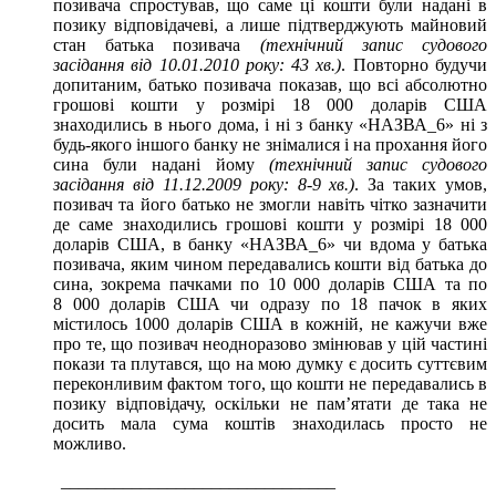
позивача спростував, що саме ці кошти були надані в
позику відповідачеві, а лише підтверджують майновий
стан батька позивача
(технічний запис судового
засідання від 10.01.2010 року: 43 хв.)
. Повторно будучи
допитаним, батько позивача показав, що всі абсолютно
грошові кошти у розмірі 18 000 доларів США
знаходились в нього дома, і ні з банку «НАЗВА_6» ні з
будь-якого іншого банку не знімалися і на прохання його
сина були надані йому
(технічний запис судового
засідання від 11.12.2009 року: 8-9 хв.)
. За таких умов,
позивач та його батько не змогли навіть чітко зазначити
де саме знаходились грошові кошти у розмірі 18 000
доларів США, в банку «НАЗВА_6» чи вдома у батька
позивача, яким чином передавались кошти від батька до
сина, зокрема пачками по 10 000 доларів США та по
8 000 доларів США чи одразу по 18 пачок в яких
містилось 1000 доларів США в кожній, не кажучи вже
про те, що позивач неодноразово змінював у цій частині
покази та плутався, що на мою думку є досить суттєвим
переконливим фактом того, що кошти не передавались в
позику відповідачу, оскільки не пам’ятати де така не
досить мала сума коштів знаходилась просто не
можливо.
_______________________________