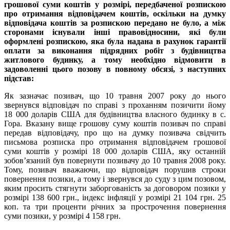
грошової суми коштів у розмірі, передбаченої розпискою
про отримання відповідачем коштів, оскільки на думку
відповідача коштів за розпискою передано не було, а між
сторонами існували інші правовідносини, які були
оформлені розпискою, яка була надана в рахунок гарантії
оплати за виконання підрядних робіт з будівництва
житлового будинку, а тому необхідно відмовити в
задоволенні цього позову в повному обсязі, з наступних
підстав:
Як зазначає позивач, що 10 травня 2007 року до нього
звернувся відповідач по справі з проханням позичити йому
18 000 доларів США для будівництва власного будинку в с.
Гора. Вказану вище грошову суму коштів позивач по справі
передав відповідачу, про що на думку позивача свідчить
письмова розписка про отримання відповідачем грошової
суми коштів у розмірі 18 000 доларів США, яку останній
зобов’язаний був повернути позивачу до 10 травня 2008 року.
Тому, позивач вважаючи, що відповідач порушив строки
повернення позики, а тому і звернувся до суду з цим позовом,
яким просить стягнути заборгованість за договором позики у
розмірі 138 600 грн., індекс інфляції у розмірі 21 104 грн. 25
коп. та три проценти річних за прострочення повернення
суми позики, у розмірі 4 158 грн.