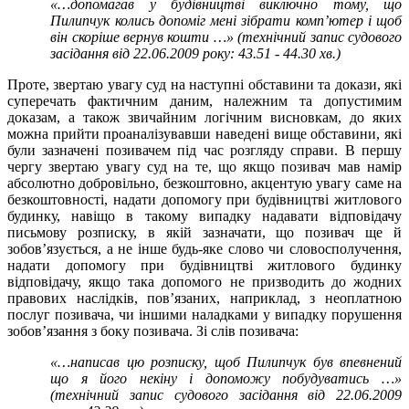
«…допомагав у будівництві виключно тому, що
Пилипчук колись допоміг мені зібрати комп’ютер і щоб
він скоріше вернув кошти …» (технічний запис судового
засідання від 22.06.2009 року: 43.51 - 44.30 хв.)
Проте, звертаю увагу суд на наступні обставини та докази, які
суперечать фактичним даним, належним та допустимим
доказам, а також звичайним логічним висновкам, до яких
можна прийти проаналізувавши наведені вище обставини, які
були зазначені позивачем під час розгляду справи. В першу
чергу звертаю увагу суд на те, що якщо позивач мав намір
абсолютно добровільно, безкоштовно, акцентую увагу саме на
безкоштовності, надати допомогу при будівництві житлового
будинку, навіщо в такому випадку надавати відповідачу
письмову розписку, в якій зазначати, що позивач ще й
зобов’язується, а не інше будь-яке слово чи словосполучення,
надати допомогу при будівництві житлового будинку
відповідачу, якщо така допомого не призводить до жодних
правових наслідків, пов’язаних, наприклад, з неоплатною
послуг позивача, чи іншими наладками у випадку порушення
зобов’язання з боку позивача. Зі слів позивача:
«…написав цю розписку, щоб Пилипчук був впевнений
що я його некіну і допоможу побудуватись …»
(технічний запис судового засідання від 22.06.2009