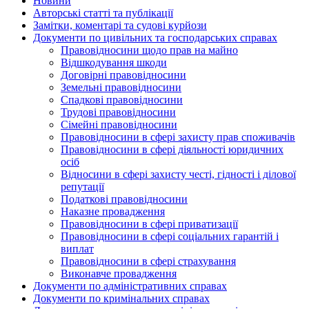
Новини
Авторські статті та публікації
Замітки, коментарі та судові курйози
Документи по цивільних та господарських справах
Правовідносини щодо прав на майно
Відшкодування шкоди
Договірні правовідносини
Земельні правовідносини
Спадкові правовідносини
Трудові правовідносини
Сімейні правовідносини
Правовідносини в сфері захисту прав споживачів
Правовідносини в сфері діяльності юридичних
осіб
Відносини в сфері захисту честі, гідності і ділової
репутації
Податкові правовідносини
Наказне провадження
Правовідносини в сфері приватизації
Правовідносини в сфері соціальних гарантій і
виплат
Правовідносини в сфері страхування
Виконавче провадження
Документи по адміністративних справах
Документи по кримінальних справах