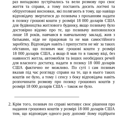
раз випадково зустрічались та вели розмову про своє
життя та справи, а тому постають досить логічні та
обґрунтовані висновки, які полягають в тому, що навіщо
відповідачу звертатися до позивача з проханням надати
в позику грошові кошти у розмірі 18 000 доларів США
для будівництва житлового будинку, якщо позивачу було
достовірно відомо про те, що позивачу виповнилося
лише 18 років, навчався в навчальному закладі, жив з
батьками, ніде не працював та не мав самостійного
заробітку. Відповідач навіть і припустити не міг за таких
обставин, що позивач має грошові кошти у розмірі
18 000 доларів США, а якщо й мав то в такому віці, без
наявності житла, автомобіля та інших необхідних речей
для власного достатку, надати в позику 18 000 доларів
США фактично не можливо. По суті і сам позивач
вказав під час розгляду справи на те, що в нього таких
коштів не було, а тому і сенсу з боку відповідача навіть
розпочинати розмову про позику грошових коштів у
розмірі 18 000 доларів США – також не було.
_______________________________
Крім того, позивач по справі мотивує своє рішення про
надання грошових коштів у розмірі 18 000 доларів США
тим, що відповідач одного разу допоміг йому підібрати