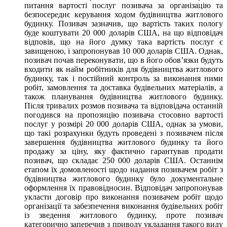
питання вартості послуг позивача за організацію та
безпосереднє керування ходом будівництва житлового
будинку. Позивач зазначив, що вартість таких пологу
буде коштувати 20 000 доларів США, на що відповідач
відповів, що на його думку така вартість послуг є
завищеною, і запропонував 10 000 доларів США. Однак,
позивач почав переконувати, що в його обов’язки будуть
входити як найм робітників для будівництва житлового
будинку, так і постійний контроль за виконання ними
робіт, замовлення та доставка будівельних матеріалів, а
також планування будівництва житлового будинку.
Після тривалих розмов позивача та відповідача останній
погодився на пропозицію позивача стосовно вартості
послуг у розмірі 20 000 доларів США, однак за умови,
що такі розрахунки будуть проведені з позивачем після
завершення будівництва житлового будинку та його
продажу за ціну, яку фактично гарантував продати
позивач, що складає 250 000 доларів США. Останнім
етапом їх домовленості щодо надання позивачем робіт з
будівництва житлового будинку було документальне
оформлення їх правовідносин. Відповідач запропонував
укласти договір про виконання позивачем робіт щодо
організації та забезпечення виконання будівельних робіт
із зведення житлового будинку, проте позивач
категорично заперечив з приводу укладання такого виду